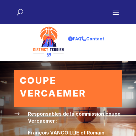
FAQ
Contact
COUPE
VERCAEMER
$
Responsables de la commission coupe
Vercaemer :
François VANCOILLIE et Romain