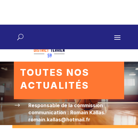
FAQ
Contact
TOUTES NOS
ACTUALITÉS
$
Responsable de la commission
communication : Romain Kallas.
romain.kallas@hotmail.fr