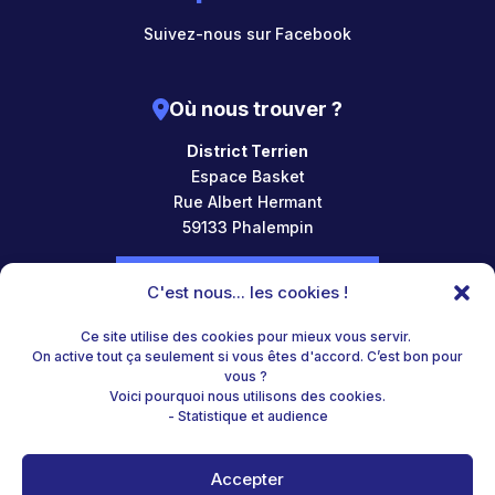
Suivez-nous sur Facebook
Où nous trouver ?
District Terrien
Espace Basket
Rue Albert Hermant
59133 Phalempin
NOUS CONTACTER
C'est nous... les cookies !
Ce site utilise des cookies pour mieux vous servir.
Horaires d’accueil
On active tout ça seulement si vous êtes d'accord. C’est bon pour
vous ?
Lundi : 9h-12h / 12h45-15h15
Voici pourquoi nous utilisons des cookies.
Mardi : 9h-12h / 12h45-16h45
- Statistique et audience
Mercredi : 9h-12h / 12h45-16h45
Jeudi : 9h-12h
Accepter
Vendredi : 9h-12h / 12h45-16h15